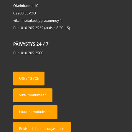
Olarinluoma 10
02200 ESPOO
vikailmoitukset(at)rasanenoy.fi
Puh. 010 205 2525 (arkisin 8:30-15)
PÄIVYSTYS 24 / 7
Puh. 010 205 2500
Ota yhteyttä
Vikailmoitukseen
Muuttoilmoitukseen
Rekisteri- ja tietosuojaseloste