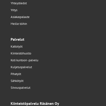
Yhteystiedot
Yritys
Asiakaspalaute
Meille töihin
Palvelut
Kattotyöt
Kiinteistöhuolto
Koti kuntoon -palvelu
Kuljetuspalvelut
Pihatyöt
Sähkötyöt
Siivouspalvelut
Kiinteistöpalvelu Räsänen Oy