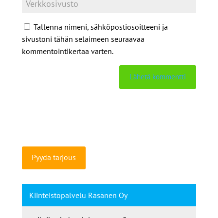
Tallenna nimeni, sähköpostiosoitteeni ja
sivustoni tähän selaimeen seuraavaa
kommentointikertaa varten.
Pyydä tarjous
Kiinteistöpalvelu Räsänen Oy