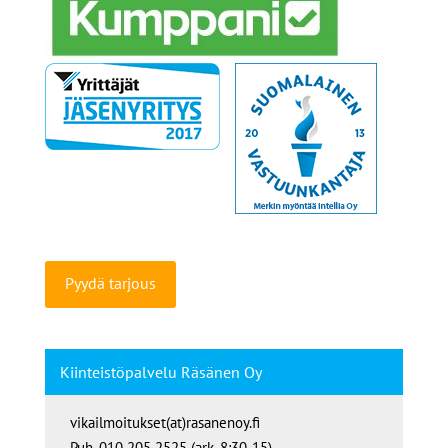
Pyydä tarjous
Kiinteistöpalvelu Räsänen Oy
vikailmoitukset(at)rasanenoy.fi
Puh. 010 205 2525 (ark. 8:30-15)