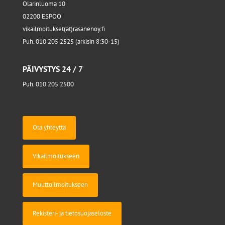
Olarinluoma 10
02200 ESPOO
vikailmoitukset(at)rasanenoy.fi
Puh. 010 205 2525 (arkisin 8:30-15)
PÄIVYSTYS 24 / 7
Puh. 010 205 2500
Ota yhteyttä
Vikailmoitukseen
Muuttoilmoitukseen
Rekisteri- ja tietosuojaseloste