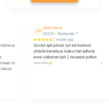
Satu Neva
SN
02230 • Rantamäki 1
1 month ago
1
a
Sovitut ajat pitivät, työ tuli kuntoon
H
yhdellä kerralla ja lisäksi hän adhock
V
avasi yläkerran kph 2 lavuaarin putket
i
Vahvistettu
Page