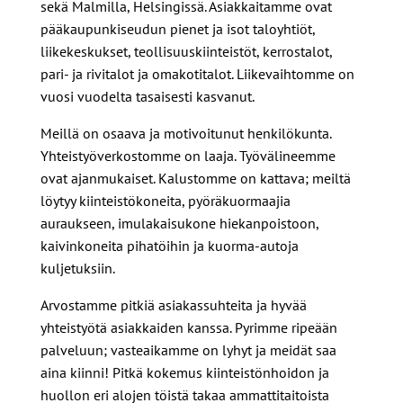
sekä Malmilla, Helsingissä. Asiakkaitamme ovat
pääkaupunkiseudun pienet ja isot taloyhtiöt,
liikekeskukset, teollisuuskiinteistöt, kerrostalot,
pari- ja rivitalot ja omakotitalot. Liikevaihtomme on
vuosi vuodelta tasaisesti kasvanut.
Meillä on osaava ja motivoitunut henkilökunta.
Yhteistyöverkostomme on laaja. Työvälineemme
ovat ajanmukaiset. Kalustomme on kattava; meiltä
löytyy kiinteistökoneita, pyöräkuormaajia
auraukseen, imulakaisukone hiekanpoistoon,
kaivinkoneita pihatöihin ja kuorma-autoja
kuljetuksiin.
Arvostamme pitkiä asiakassuhteita ja hyvää
yhteistyötä asiakkaiden kanssa. Pyrimme ripeään
palveluun; vasteaikamme on lyhyt ja meidät saa
aina kiinni! Pitkä kokemus kiinteistönhoidon ja
huollon eri alojen töistä takaa ammattitaitoista