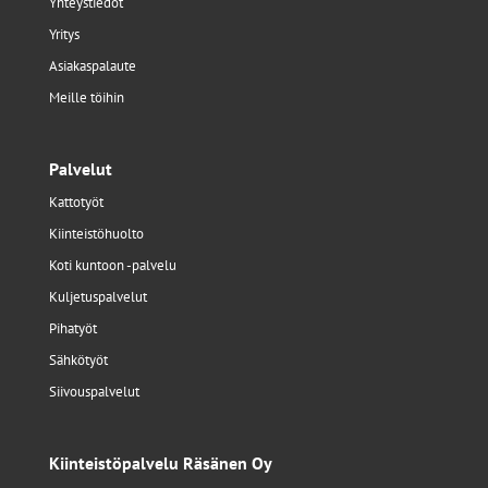
Yhteystiedot
Yritys
Asiakaspalaute
Meille töihin
Palvelut
Kattotyöt
Kiinteistöhuolto
Koti kuntoon -palvelu
Kuljetuspalvelut
Pihatyöt
Sähkötyöt
Siivouspalvelut
Kiinteistöpalvelu Räsänen Oy