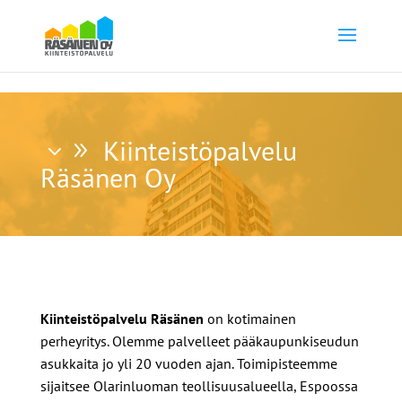
Kiinteistöpalvelu
Räsänen Oy
Kiinteistöpalvelu Räsänen
on kotimainen
perheyritys. Olemme palvelleet pääkaupunkiseudun
asukkaita jo yli 20 vuoden ajan. Toimipisteemme
sijaitsee Olarinluoman teollisuusalueella, Espoossa