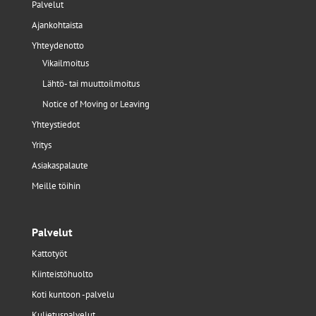
Palvelut
Ajankohtaista
Yhteydenotto
Vikailmoitus
Lähtö- tai muuttoilmoitus
Notice of Moving or Leaving
Yhteystiedot
Yritys
Asiakaspalaute
Meille töihin
Palvelut
Kattotyöt
Kiinteistöhuolto
Koti kuntoon -palvelu
Kuljetuspalvelut