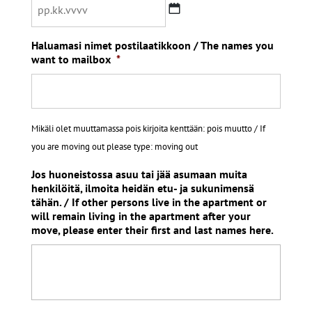
PP
Haluamasi nimet postilaatikkoon / The names you
dot
want to mailbox
*
KK
dot
VVVV
Mikäli olet muuttamassa pois kirjoita kenttään: pois muutto / If
you are moving out please type: moving out
Jos huoneistossa asuu tai jää asumaan muita
henkilöitä, ilmoita heidän etu- ja sukunimensä
tähän. / If other persons live in the apartment or
will remain living in the apartment after your
move, please enter their first and last names here.