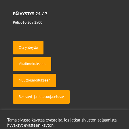
PÄIVYSTYS 24 / 7
Puh. 010 205 2500
Ota yhteyttä
Vikailmoitukseen
Muuttoilmoitukseen
Rekisteri- ja tietosuojaseloste
Tämä sivusto käyttää evästeitä. Jos jatkat sivuston selaamista
hyväksyt evästeen käytön.