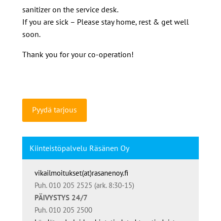
sanitizer on the service desk.
If you are sick – Please stay home, rest & get well
soon.
Thank you for your co-operation!
Pyydä tarjous
Kiinteistöpalvelu Räsänen Oy
vikailmoitukset(at)rasanenoy.fi
Puh. 010 205 2525 (ark. 8:30-15)
PÄIVYSTYS 24/7
Puh. 010 205 2500