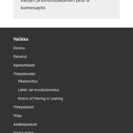
Katujen ja kiinteistöalueiden pesu &
kunnossapito
Valikko
Etusivu
Palvelut
Ajankohtaista
Yhteydenotto
Vikailmoitus
Lähtö- tai muuttoilmoitus
Notice of Moving or Leaving
Yhteystiedot
Yritys
Asiakaspalaute
Meille töihin