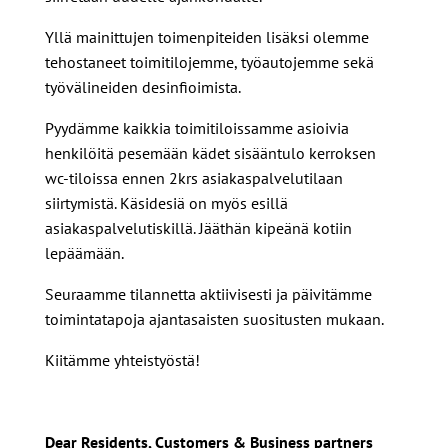
Yllä mainittujen toimenpiteiden lisäksi olemme
tehostaneet toimitilojemme, työautojemme sekä
työvälineiden desinfioimista.
Pyydämme kaikkia toimitiloissamme asioivia
henkilöitä pesemään kädet sisääntulo kerroksen
wc-tiloissa ennen 2krs asiakaspalvelutilaan
siirtymistä. Käsidesiä on myös esillä
asiakaspalvelutiskillä. Jääthän kipeänä kotiin
lepäämään.
Seuraamme tilannetta aktiivisesti ja päivitämme
toimintatapoja ajantasaisten suositusten mukaan.
Kiitämme yhteistyöstä!
Dear Residents, Customers & Business partners