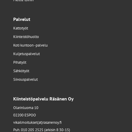
Palvelut
Kattotyöt
Kiinteistöhuolto
Koti kuntoon -palvelu
Kuljetuspalvelut
Pihatyöt
Sähkötyöt
Siivouspalvelut
Kiinteistöpalvelu Räsänen Oy
Olarinluoma 10
02200 ESPOO
vikailmoitukset(at)rasanenoy.fi
Puh. 010 205 2525 (arkisin 8:30-15)