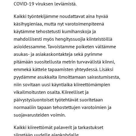
COVID-19 viruksen leviämistä.
Kaikki työntekijämme noudattavat aina hyvää
käsihygieniaa, mutta nyt varotoimenpiteenä
käytämme tehostetusti kumihanskoja ja
mahdollisesti myös hengityssuojia kiinteistöillä
asioidessamme. Tavoistamme poiketen vältämme
asukas- ja asiakaskontakteja sekä pyrimme
pitämään suositellusta metrin turvavälistä kiinni,
emmekä kättele tapaamisten yhteydessä. Lisäksi
pyydämme asukkaita ilmoittamaan sairastumisesta,
niin sovitaan uusi käyntiaika kiireettömämpien
vikailmoitusten osalta. Kiireelliset ja
päivystysluontoiset työtehtävät suoritetaan
normaaliin tapaan tehostettujen varotoimien ja
suojavarusteiden voimin.
Kaikki kiireettömät palaverit ja tarkastukset
siirretään uudelle ajankohdalle.