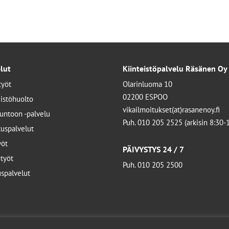
lut
Kiinteistöpalvelu Räsänen Oy
työt
Olarinluoma 10
02200 ESPOO
eistöhuolto
vikailmoitukset(at)rasanenoy.fi
kuntoon -palvelu
Puh. 010 205 2525 (arkisin 8:30-
tuspalvelut
yöt
PÄIVYSTYS 24 / 7
työt
Puh. 010 205 2500
uspalvelut