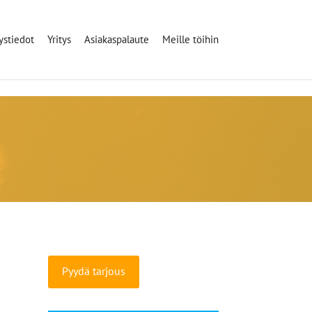
ystiedot
Yritys
Asiakaspalaute
Meille töihin
Pyydä tarjous