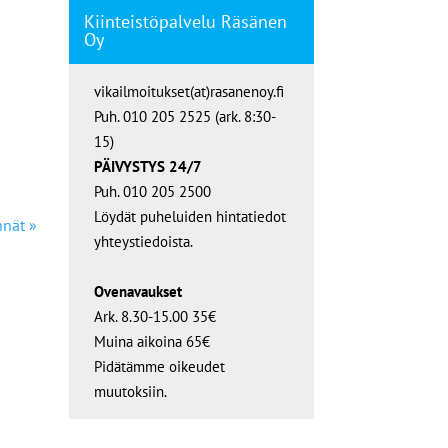
Kiinteistöpalvelu Räsänen
Oy
vikailmoitukset(at)rasanenoy.fi
Puh. 010 205 2525 (ark. 8:30-
15)
PÄIVYSTYS 24/7
Puh. 010 205 2500
Löydät puheluiden hintatiedot
nnät »
yhteystiedoista.
Ovenavaukset
Ark. 8.30-15.00 35€
Muina aikoina 65€
Pidätämme oikeudet
muutoksiin.