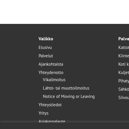
Valikko
Palve
Etusivu
Katto
Palvelut
Kiint
Ajankohtaista
Koti 
Yhteydenotto
Kulje
Vikailmoitus
Pihat
Lähtö- tai muuttoilmoitus
Sähkö
Notice of Moving or Leaving
Siivo
Yhteystiedot
Yritys
Asiakaspalaute